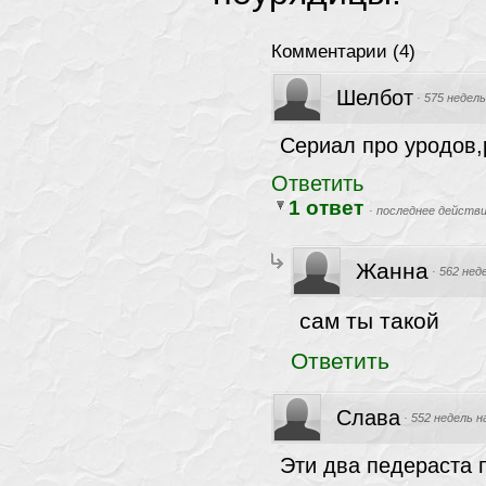
Комментарии
(
4
)
Шелбот
·
575 недель
Сериал про уродов,
Ответить
1 ответ
·
последнее действи
Жанна
·
562 нед
сам ты такой
Ответить
Слава
·
552 недель н
Эти два педераста 