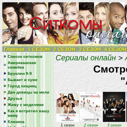
Главная
1 СЕЗОН
2 СЕЗОН
3 СЕЗОН
4 СЕЗОН
Сериалы онлайн
>
Список ситкомов
Американская
Смотр
семейка
Бруклин 9-9
"
Бывает и хуже
Город хищниц
Две девицы на мели
Друзья
Живу с моделями
Как я встретил вашу
маму
Клиника
1 сезон
2 сезон
3 сезон