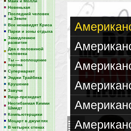
Майк и Молли
Новенькая
Последний человек
на Земле
Американс
Все ненавидят Криса
Парки и зоны отдыха
Замедленное
Американс
развитие
Два с половиной
человека
Ты — воплощение
Американс
порока
Супермаркет
Энджи Трайбека
Американс
Крушение
Завучи
Вице-президент
Американс
Несгибаемая Кимми
Шмидт
Компьютерщики
Американс
Моцарт в джунглях
В четырех стенах