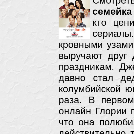
Смотре
семейка
Американс
кто цен
сериалы
Американс
кровными узами
выручают друг 
Американс
праздникам. Дж
давно стал де
Американс
колумбийской ю
Американс
раза. В перво
онлайн Глории 
Американс
что она полюбил
действительно 