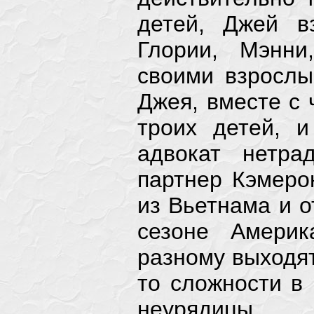
Американс
детей, Джей в
Глории, Мэнни
Американс
своими взрослы
Джея, вместе с
Американс
троих детей, 
Американс
адвокат нетра
партнер Кэмеро
Американс
из Вьетнама и о
сезоне Америк
разному выходят
то сложности в
неурядицы.