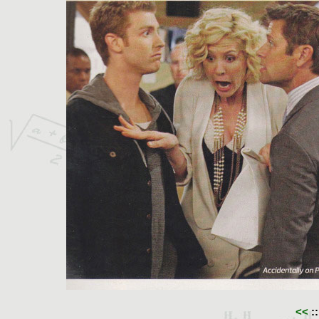
<<
::