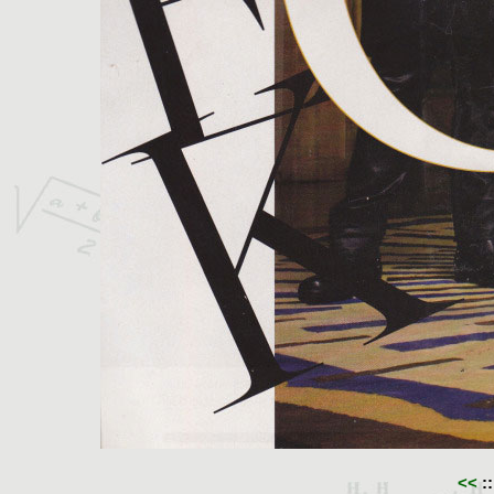
<<
::