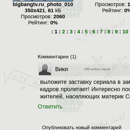
bigbangtv.ru_photo_010
Просмотров:
350x421
,
61
kБ
Рейтинг:
0
Просмотров:
2060
Рейтинг:
0%
:
1
:
2
:
3
:
4
:
5
:
6
:
7
:
8
:
9
:
10
Комментарии
(
1
)
Вики
·
698 недель назад
выложите заставку сериала в за
кадров пролетает! Интересно по
жителей, населяющих материк Се
Ответить
Опубликовать новый комментарий