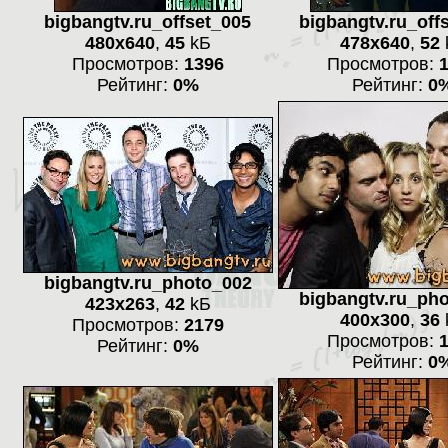
bigbangtv.ru_offset_005
bigbangtv.ru_off
480x640
,
45
kБ
478x640
,
52
Просмотров:
1396
Просмотров:
Рейтинг:
0%
Рейтинг:
0
bigbangtv.ru_photo_002
bigbangtv.ru_ph
423x263
,
42
kБ
400x300
,
36
Просмотров:
2179
Просмотров:
Рейтинг:
0%
Рейтинг:
0