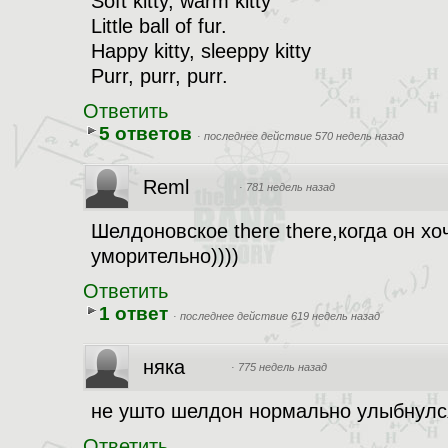
Soft kitty, warm kitty
Little ball of fur.
Happy kitty, sleeppy kitty
Purr, purr, purr.
Ответить
5 ответов
·
последнее действие 570 недель назад
Reml
·
781 недель назад
Шелдоновское there there,когда он хо
уморительно))))
Ответить
1 ответ
·
последнее действие 619 недель назад
няка
·
775 недель назад
не ушто шелдон нормально улыбнулся
Ответить