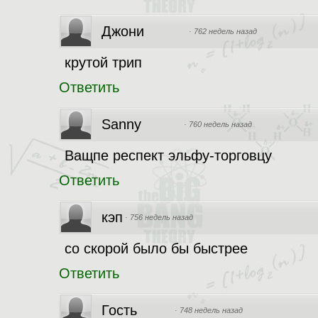
Джони
·
762 недель назад
крутой трип
Ответить
Sanny
·
760 недель назад
Ващпе респект эльфу-торговцу
Ответить
кэп
·
756 недель назад
со скорой было бы быстрее
Ответить
Гость
·
748 недель назад