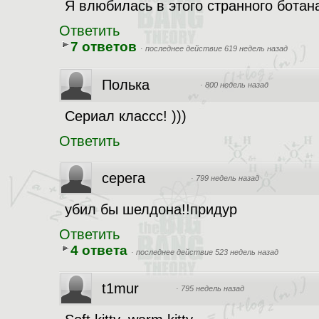
Я влюбилась в этого странного ботан
Ответить
7 ответов
·
последнее действие 619 недель назад
Полька
·
800 недель назад
Сериал классс! )))
Ответить
серега
·
799 недель назад
убил бы шелдона!!придур
Ответить
4 ответа
·
последнее действие 523 недель назад
t1mur
·
795 недель назад