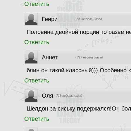
Ответить
Генри
·
728 недель назад
Половина двойной порции то разве н
Ответить
Аннет
·
727 недель назад
блин он такой классный))) Особенно 
Ответить
Оля
·
718 недель назад
Шелдон за сиську подержался!Он бол
Ответить