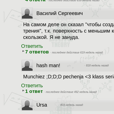
·
последнее действие 639 недель назад
Василий Сергеевич
На самом деле он сказал "чтобы соз
трения", т.к. поверхность с меньши
скользкой. Я не зануда.
Ответить
7 ответов
·
последнее действие 619 недель назад
hash man!
·
818 недель назад
Munchiez ;D;D;D pechenja <3 klass ser
Ответить
1 ответ
·
последнее действие 492 недель назад
Ursa
·
803 недель назад