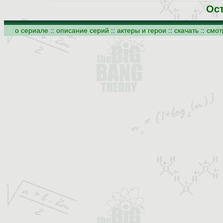
Ос
о сериале
::
описание серий
::
актеры и герои
::
скачать
::
смот