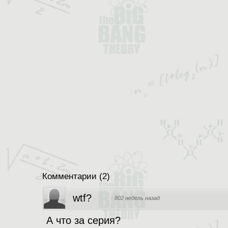
Комментарии
(
2
)
wtf?
·
802 недель назад
А что за серия?