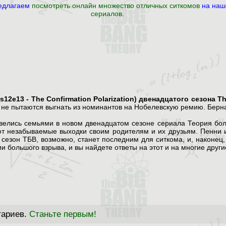
редлагаем
посмотреть онлайн множество отличных ситкомов
на наше
сериалов
.
2e13 - The Confirmation Polarization) двенадцатого сезона T
не пытаются выгнать из номинантов на Нобелевскую ремию. Бернад
велись семьями в новом двенадцатом сезоне сериала Теория боль
ают незабываемые выходки своим родителям и их друзьям. Пенни
сезон ТБВ, возможно, станет последним для ситкома, и, наконец,
 большого взрыва, и вы найдете ответы на этот и на многие други
тариев.
Станьте первым!