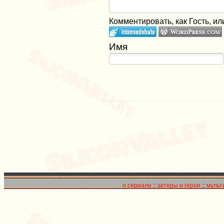
Комментировать, как Гость, ил
Имя
о сериале
::
актеры и герои
::
мульт