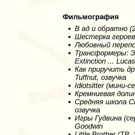
Фильмография
В ад и обратно (20
Шестерка героев (
Любовный переполо
Трансформеры
: 
Extinction ... Luca
Как
приручить
др
Tuffnut, озвучка
Idiotsitter (мини
-с
Кремниевая
доли
Средняя
школа
С
озвучка
Игры
Гудвина
(се
Goodwin
Little Brother (ТВ
,