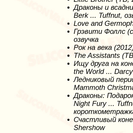
Драконы
и
всадни
Berk ... Tuffnut, о
Love and Germoph
Грэвити
Фоллс
(
озвучка
Рок на века (2012)
The Assistants (Т
Ищу
друга
на
кон
the World ... Darcy
Ледниковый перио
Mammoth Christma
Драконы: Подарок 
Night Fury ... Tuff
короткометражк
Счастливый конец 
Shershow