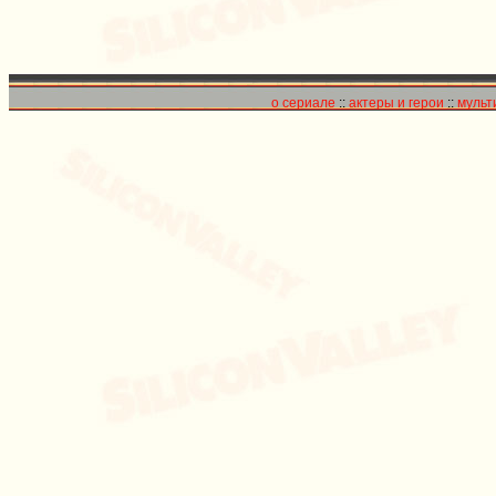
о сериале
::
актеры и герои
::
мульт