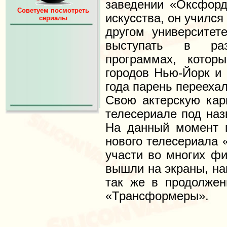
заведении «Оксфорд
Советуем посмотреть
искусства, он учился
сериалы
другом университет
выступать в ра
программах, котор
городов Нью-Йорк и
года парень перееха
Свою актерскую карь
телесериале под наз
На данный момент п
нового телесериала 
участи во многих ф
вышли на экраны, на
так же в продолжен
«Трансформеры».