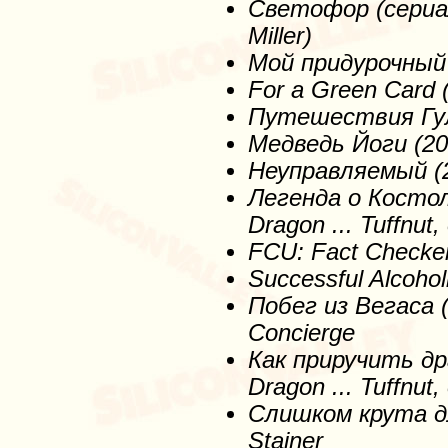
Светофор
(сери
Miller)
Мой придурочный б
For a Green Card 
Путешествия
Гу
Медведь
Йоги
(20
Неуправляемый
(
Легенда
о
Косто
Dragon ... Tuffnut,
FCU: Fact Checker
Successful Alcoho
Побег
из
Вегаса
(
Concierge
Как
приручить
др
Dragon ... Tuffnut,
Слишком
крута
д
Stainer