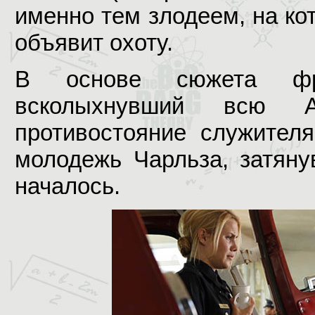
именно тем злодеем, на ко
объявит охоту.
В основе сюжета фр
всколыхнувший всю 
противостояние служител
молодежь Чарльза, затяну
началось.