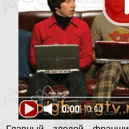
0:00
- 0:00
Главный злодей франши