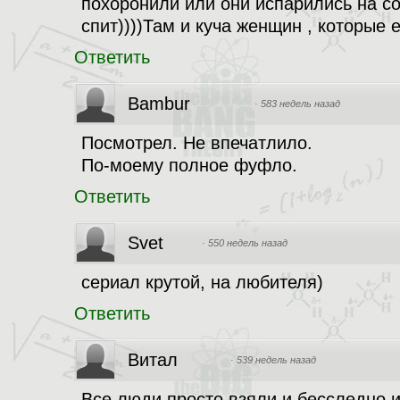
похоронили или они испарились на с
спит))))Там и куча женщин , которые е
Ответить
Bambur
·
583 недель назад
Посмотрел. Не впечатлило.
По-моему полное фуфло.
Ответить
Svet
·
550 недель назад
сериал крутой, на любителя)
Ответить
Витал
·
539 недель назад
Все люди просто взяли и бесследно и