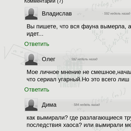
Комментарии
(
7
)
Владислав
·
592 недель назад
Вы пишете, что вся фауна вымерла, а
идет...
Ответить
Олег
·
592 недель назад
Мое личное мнение не смешное,начал 
что сериал угарный.Но это всего лиш
Ответить
Дима
·
584 недель назад
как вымирали? где разлагающиеся т
последствия хаоса? или вымирали ме