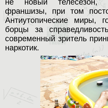
не новый телесезон, 
франшизы, при том посто
Антиутопические миры, го
борцы за справедливост
современный зритель прин
наркотик.