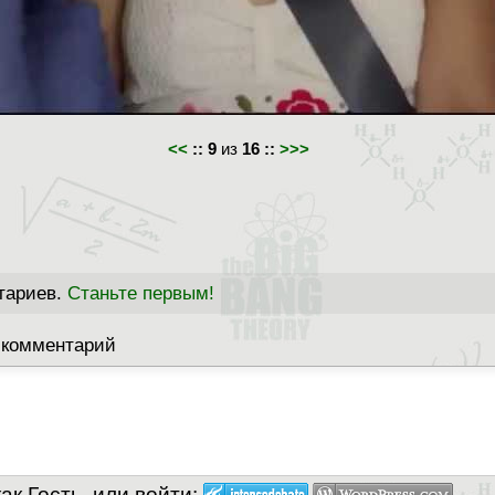
<<
::
9
из
16
::
>>>
тариев.
Станьте первым!
 комментарий
к Гость, или войти: