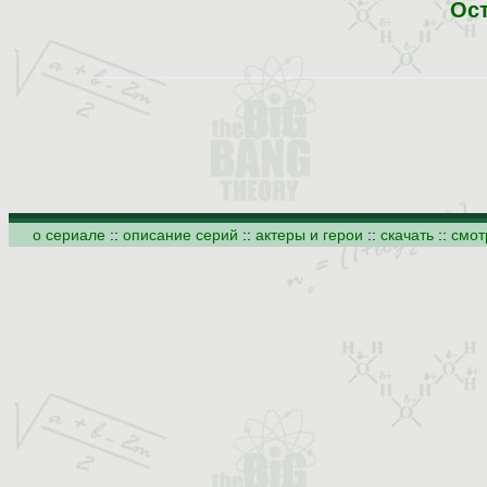
Ос
о сериале
::
описание серий
::
актеры и герои
::
скачать
::
смот