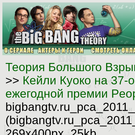
Теория Большого Взрыв
>>
Кейли Куоко на 37-
ежегодной премии Peop
bigbangtv.ru_pca_2011
(bigbangtv.ru_pca_2011
269x400px, 25kb