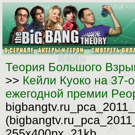
Теория Большого Взрыв
>>
Кейли Куоко на 37-
ежегодной премии Peop
bigbangtv.ru_pca_2011
(bigbangtv.ru_pca_2011
255x400px, 21kb