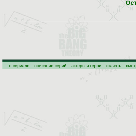
Ос
о сериале
::
описание серий
::
актеры и герои
::
скачать
::
смот