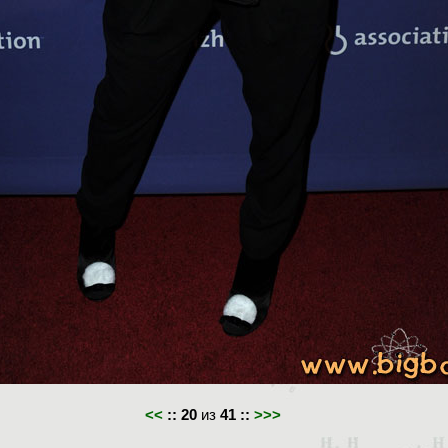
<<
::
20
из
41
::
>>>