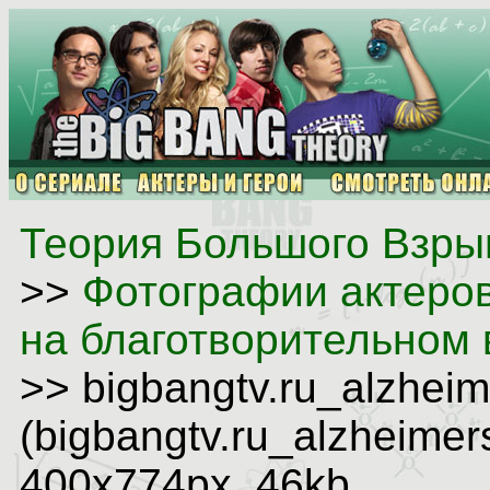
Теория Большого Взрыв
>>
Фотографии актеро
на благотворительном 
>> bigbangtv.ru_alzhei
(bigbangtv.ru_alzheimer
400x774px, 46kb