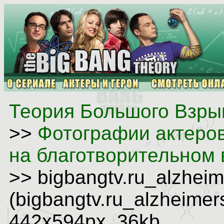
Теория Большого Взрыв
>>
Фотографии актеро
на благотворительном 
>> bigbangtv.ru_alzhei
(bigbangtv.ru_alzheimer
442x594px, 36kb