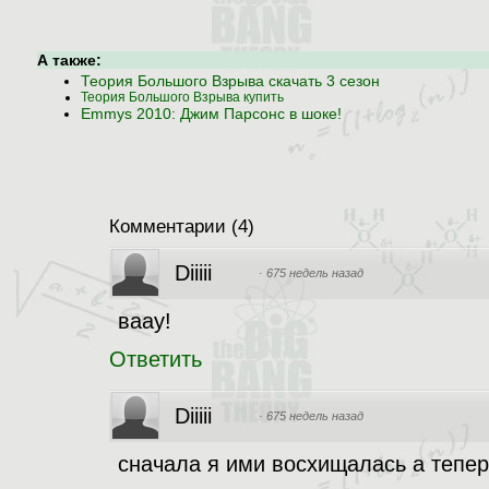
А также:
Теория Большого Взрыва скачать 3 сезон
Теория Большого Взрыва купить
Emmys 2010: Джим Парсонс в шоке!
Комментарии
(
4
)
Diiiii
·
675 недель назад
ваау!
Ответить
Diiiii
·
675 недель назад
сначала я ими восхищалась а теперь