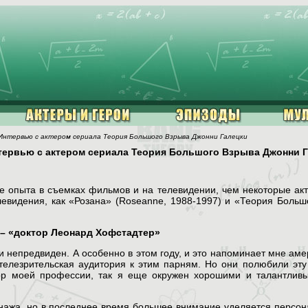
Интервью с актером сериала Теория Большого Взрыва Джонни Галецки
тервью с актером сериала Теория Большого Взрыва Джонни 
ше опыта в съемках фильмов и на телевидении, чем некоторые ак
левидения, как «Розана» (Roseanne, 1988-1997) и «Теория Больш
 – «доктор Леонард Хофстадтер»
 непредвиден. А особенно в этом году, и это напоминает мне амер
елезрительская аудитория к этим парням. Но они полюбили эту 
бор моей профессии, так я еще окружен хорошими и талантлив
онажа, но в последнее время большее внимание уделяется персо