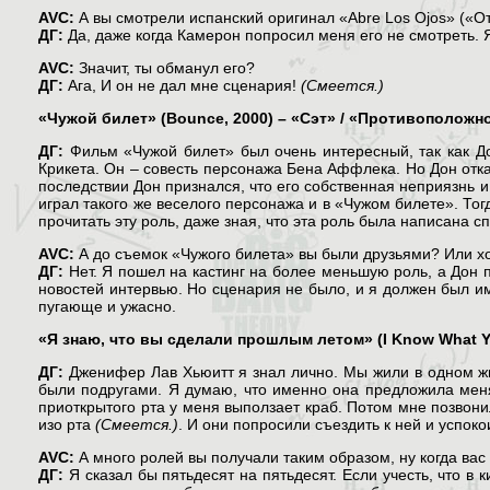
AVC:
А вы смотрели испанский оригинал «Abre Los Ojos» («От
ДГ:
Да, даже когда Камерон попросил меня его не смотреть. 
AVC:
Значит, ты обманул его?
ДГ:
Ага, И он не дал мне сценария!
(Смеется.)
«Чужой билет» (Bounce, 2000) – «Сэт» / «Противоположнос
ДГ:
Фильм «Чужой билет» был очень интересный, так как Д
Крикета. Он – совесть персонажа Бена Аффлека. Но Дон отказ
последствии Дон признался, что его собственная неприязнь 
играл такого же веселого персонажа и в «Чужом билете». Тог
прочитать эту роль, даже зная, что эта роль была написана с
AVC:
А до съемок «Чужого билета» вы были друзьями? Или х
ДГ:
Нет. Я пошел на кастинг на более меньшую роль, а Дон
новостей интервью. Но сценария не было, и я должен был им
пугающе и ужасно.
«Я знаю, что вы сделали прошлым летом» (I Know What Yo
ДГ:
Дженифер Лав Хьюитт я знал лично. Мы жили в одном жи
были подругами. Я думаю, что именно она предложила меня 
приоткрытого рта у меня выползает краб. Потом мне позвон
изо рта
(Смеется.)
. И они попросили съездить к ней и успокои
AVC:
А много ролей вы получали таким образом, ну когда в
ДГ:
Я сказал бы пятьдесят на пятьдесят. Если учесть, что в