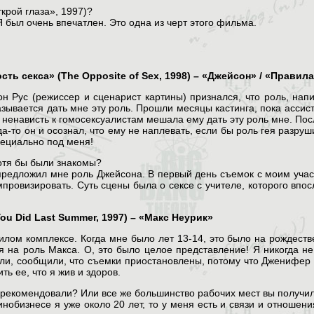
крой глаза», 1997)?
Я был очень впечатлен. Это одна из черт этого фильма.
ть секса» (The Opposite of Sex, 1998) – «Джейсон» / «Правила
он Рус (режиссер и сценарист картины) признался, что роль, на
ывается дать мне эту роль. Прошли месяцы кастинга, пока ассисте
и ненависть к гомосексуалистам мешала ему дать эту роль мне. По
да-то он и осознал, что ему не наплевать, если бы роль гея разру
пециально под меня!
отя бы были знакомы?
 предложил мне роль Джейсона. В первый день съемок с моим уча
провизировать. Суть сцены была о сексе с учителе, которого впо
u Did Last Summer, 1997) – «Макс Неурик»
лом комплексе. Когда мне было лет 13-14, это было на рождеств
на роль Макса. О, это было целое представление! Я никогда не з
или, сообщили, что съемки приостановлены, потому что Дженифер
ть ее, что я жив и здоров.
ас рекомендовали? Или все же большинство рабочих мест вы полу
 кинобизнесе я уже около 20 лет, то у меня есть и связи и отноше