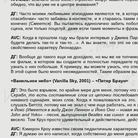
обидно, что вы уже не в центре внимания?
ДГ:
Часто моими любимыми эпизодами являются те, в которы
спасибочки» часто забавны в контексте, и я стараюсь таким
конечно
(Смеется)
. Вы пытаетесь единолично забить побо
сцена, или только поцелуй, даже если такие моменты и фраз
AVC:
Когда в прошлом году мы брали интервью у Джима Парс
будете делать так-то и так-то…». А вы знаете, что это не 
свойственно характеру Леонарда».
ДГ:
Вообще до такого еще не доходило, но мы же не топчемся
не фильм, в котором вы создаете и полностью передаете пр
узнать о них побольше. К примеру, вы можете узнать, что о
В этой сцене было много неожиданностей. Таким образом вы н
«Ванильное небо» (
Vanilla
Sky, 2001) – «Питер Браун»
ДГ:
Это было взрывом, по крайне мере для меня, потому что 
Скрабл, то есть составление слов из цепочки последоват
никакого сценария, моих слов. Когда я пожаловался на это
слушать Биттлз, потому как не знал с чем еще работать, но 
и Йоко
(Имеется в виду Джон Леннон и Йоко Оно – новая ж
John and Yoko» - песня, выпущенная Beatles как сингл в м
весело. Том Круз просто удивительный и действительно, дей
AVC:
Кэмерон Кроу известен своим педантичным характером в
ДГ:
Я думаю он его написал, когда собственно до меня дошло