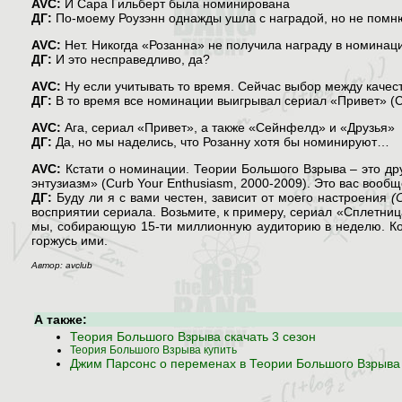
AVC:
И Сара Гильберт была номинирована
ДГ:
По-моему Роузэнн однажды ушла с наградой, но не помню
AVC:
Нет. Никогда «Розанна» не получила награду в номинац
ДГ:
И это несправедливо, да?
AVC:
Ну если учитывать то время. Сейчас выбор между каче
ДГ:
В то время все номинации выигрывал сериал «Привет» (C
AVC:
Ага, сериал «Привет», а также «Сейнфелд» и «Друзья»
ДГ:
Да, но мы наделись, что Розанну хотя бы номинируют…
AVC:
Кстати о номинации. Теории Большого Взрыва – это др
энтузиазм» (Curb Your Enthusiasm, 2000-2009). Это вас вооб
ДГ:
Буду ли я с вами честен, зависит от моего настроения
(
восприятии сериала. Возьмите, к примеру, сериал «Сплетница
мы, собирающую 15-ти миллионную аудиторию в неделю. Коне
горжусь ими.
Автор: avclub
А также:
Теория Большого Взрыва скачать 3 сезон
Теория Большого Взрыва купить
Джим Парсонс о переменах в Теории Большого Взрыва