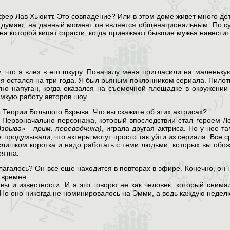
фер Лав Хьюитт. Это совпадение? Или в этом доме живет много де
 думаю, на данный момент он является общенациональным. По су
а которой кипят страсти, когда приезжают бывшие мужья навестить
 что я влез в его шкуру. Поначалу меня пригласили на маленькую
 я остался на три года. Я был рьяным поклонником сериала. Пилот
но напуган, когда оказался на съемочной площадке в окружении
мкую работу авторов шоу.
 Теории Большого Взрыва. Что вы скажите об этих актрисах?
. Первоначально персонажа, который впоследствии стал героем 
зрыва» - прим. переводчика)
, играла другая актриса. Но у нее т
продумывали, что актеры могут просто так уйти из сериала. Все с
 слишком коротка и надо работать с теми людьми, которых вы обож
оятна.
лагалось? Он все еще находится в повторах в эфире. Конечно, он н
 времен.
ы и известности. И я это говорю не как человек, который снимал
 Но оно никогда не номинировалось на Эмми, а ведь каждую неде