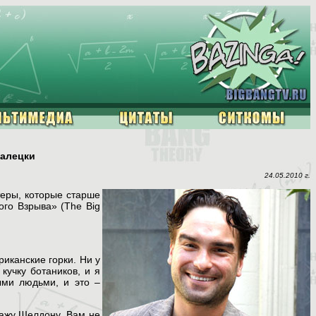
Галецки
24.05.2010 г.
теры, которые старше
ого Взрыва» (The Big
иканские горки. Ни у
кучку ботаников, и я
ыми людьми, и это –
нажу Шелдону. Вам не