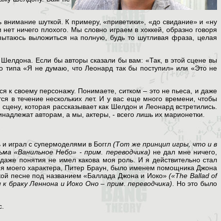
 внимание шуткой. К примеру, «приветики», «до свидание» и «ну
 нет ничего плохого. Мы словно играем в хоккей, образно говоря
пытаюсь выложиться на полную, будь то шутливая фраза, целая
Шелдона. Если бы авторы сказали бы вам: «Так, в этой сцене вы
-то типа «Я не думаю, что Леонард так бы поступил» или «Это не
ся к своему персонажу. Понимаете, ситком – это не пьеса, и даже
я в течение нескольких лет. И у вас еще много времени, чтобы
 сцену, которая рассказывает как Шелдон и Леонард встретились.
надлежат авторам, а мы, актеры, - всего лишь их марионетки.
ь и играл с супермоделями в Боггл
(Тот же принцип игры, что и в
ьма «Ванильное Небо» - прим. переводчика)
не дал мне ничего,
даже понятия не имел какова моя роль. И я действительно стал
 Имя моего характера, Питер Браун, было именем помощника Джона
ской песне под названием «Баллада Джона и Иоко»
(«The Ballad of
 к браку Леннона и Иоко Оно – прим. переводчика)
. Но это было
с.