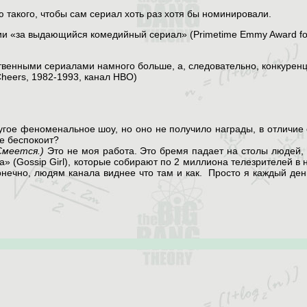
 такого, чтобы сам сериал хоть раз хотя бы номинировали.
ии «за выдающийся комедийный сериал» (Primetime Emmy Award for
ственными сериалами намного больше, а, следовательно, конкурен
heers, 1982-1993, канал HBO)
угое феноменальное шоу, но оно не получило награды, в отличие 
ще беспокоит?
Смеется.)
Это не моя работа. Это бремя падает на столы людей, 
» (Gossip Girl), которые собирают по 2 миллиона телезрителей в 
чно, людям канала виднее что там и как. Просто я каждый день 