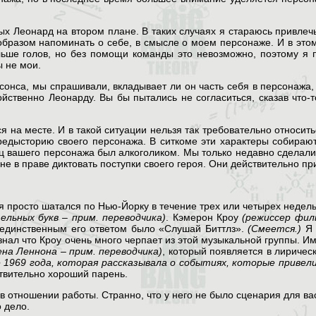
х Леонард на втором плане. В таких случаях я стараюсь привлечь
 образом напоминать о себе, в смысле о моем персонаже. И в этом
льше голов, но без помощи команды это невозможно, поэтому я 
ы не мои.
онса, мы спрашивали, вкладывает ли он часть себя в персонажа, 
свойственно Леонарду. Вы бы пытались не согласиться, сказав что
 на месте. И в такой ситуации нельзя так требовательно относить
едысторию своего персонажа. В ситкоме эти характеры собираютс
тец вашего персонажа был алкоголиком. Мы только недавно сделали
е в праве диктовать поступки своего героя. Они действительно при
я просто шатался по Нью-Йорку в течение трех или четырех недел
ельных букв – прим. переводчика)
. Кэмерон Кроу
(режиссер фил
, единственным его ответом было «Слушай Биттлз».
(Смеется.)
Я 
я знал что Кроу очень много черпает из этой музыкальной группы.
ена Леннона – прим. переводчика)
, который появляется в лириче
ае 1969 года, которая рассказывала о событиях, которые привели
ствительно хороший парень.
 отношении работы. Странно, что у него не было сценария для ва
 дело.