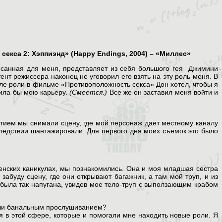
 секса 2: Хэппиэнд» (Happy Endings, 2004) – «Миллес»
писанная для меня, представляет из себя большого гея Джимини
нт режиссера наконец не уговорил его взять на эту роль меня. В
сле роли в фильме «Противоположность секса» Дон хотел, чтобы я
шила бы мою карьеру.
(Смеется.)
Все же он заставил меня войти и
стием мы снимали сцену, где мой персонаж дает местному каналу
следствии шантажировали. Для первого дня моих съемок это было
енских каникулах, мы познакомились. Она и моя младшая сестра
абуду сцену, где они открывают багажник, а там мой труп, и из
 была так напугана, увидев мое тело-труп с выползающим крабом
чили банальным прослушиванием?
ния в этой сфере, которые и помогали мне находить новые роли. Я