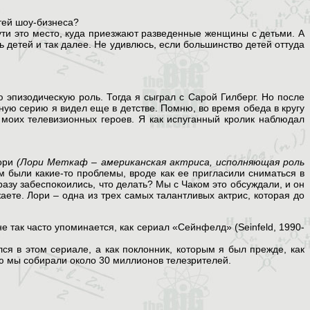
тей шоу-бизнеса?
ти это место, куда приезжают разведенные женщины с детьми. А
 детей и так далее. Не удивлюсь, если большинство детей оттуда
 эпизодическую роль. Тогда я сыграл с Сарой Гилберг. Но после
ную серию я видел еще в детстве. Помню, во время обеда в кругу
 моих телевизионных героев. Я как испуганный кролик наблюдал
Лори
(Лори Меткаф – американская актриса, исполняющая роль
ам были какие-то проблемы, вроде как ее пригласили сниматься в
разу забеспокоились, что делать? Мы с Чаком это обсуждали, и он
аете. Лори – одна из трех самых талантливых актрис, которая до
е так часто упоминается, как сериал «Сейнфелд» (Seinfeld, 1990-
ся в этом сериале, а как поклонник, которым я был прежде, как
лю мы собирали около 30 миллионов телезрителей.