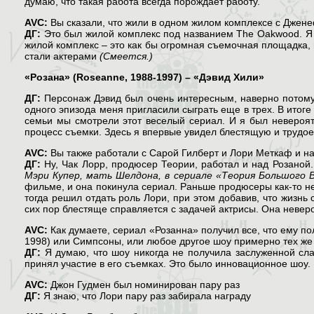
думаю, что такая работа всегда порождает работу.
AVC:
Вы сказали, что жили в одном жилом комплексе с Джене
ДГ:
Это был жилой комплекс под названием The Oakwood. Я
жилой комплекс – это как бы огромная съемочная площадка, н
стали актерами
(Смеется.)
«Розана» (Roseanne, 1988-1997) – «Дэвид Хили»
ДГ:
Персонаж Дэвид был очень интересным, наверно потому,
одного эпизода меня пригласили сыграть еще в трех. В итоге
семьи мы смотрели этот веселый сериал. И я был невероят
процесс съемки. Здесь я впервые увидел блестящую и трудое
AVC:
Вы также работали с Сарой Гилберт и Лори Меткаф и на
ДГ:
Ну, Чак Лорр, продюсер Теории, работал и над Розаной
Мэри Купер, мать Шелдона, в сериале «Теория Большого В
фильме, и она покинула сериал. Раньше продюсеры как-то не 
тогда решил отдать роль Лори, при этом добавив, что жизнь
сих пор блестяще справляется с задачей актрисы. Она невер
AVC:
Как думаете, сериал «Розанна» получил все, что ему по
1998) или Симпсоны, или любое другое шоу примерно тех же
ДГ:
Я думаю, что шоу никогда не получила заслуженной слав
принял участие в его съемках. Это было инновационное шоу.
AVC:
Джон Гудмен был номинирован пару раз
ДГ:
Я знаю, что Лори пару раз забирала награду