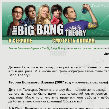
Теория Большого Взрыва - The Big Bang Theory
>>>
новости, статьи, анонсы
>>> 
Ин
Джонни Галецки – это актер, который в свои 35 имеет боль
его в два раза. И в числе его фильмографии такие хиты те
Bang Theory).
Теория Большого Взрыва (2007 год – премьера сериала)
Джонни Галецки:
Успех этого шоу был полностью неожидан и
одного из нас не было даже предположений как отнесется т
счастлив. Мало того, что мне нравится моя работа и вы
действительно сильная команда! Обожаю их!
A.
V.
Club:
Вначале весь сюжет строился вокруг вашего перс